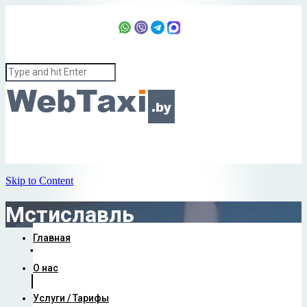
+37529 674-74-08
24/7


Skip to Content
Мстиславль
Главная
Такси Минск –
О нас
Мстиславль
Услуги / Тарифы