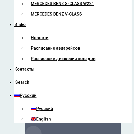
MERCEDES BENZ S-CLASS W221
Такси в аэропорт
MERCEDES BENZ V-CLASS
Инфо
Новости
Такси в аэропорт Минск 2
Расписание авиарейсов
Расписание движения поездов
Такси Минск — аэропорт
Шереметьево
Контакты
Search
Такси Минск — аэропорт Домодево
Русский
Русский
Такси Минск — аэропорт Борисполь
English